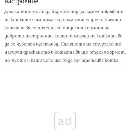
настроение
Драскането може да бъде метод за самоуспокояване
на котките и им помага да намалят стреса. Когато
котката ви се почеше, се отделят хормони на
доброто настроение, които помагат на котката ви
да се чувства щастлива. Наличието на стъргало ще
насърчи драскането и котката ви ще отделя хормони
по-често и като цяло ще бъде по-щастлива котка.
ad