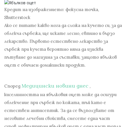
Кредит на изображението: фокусна точка,
Shutterstock
Ако се питате какво мога да сложа на кучето си, за да
облекча сърбежа, ще искате лесно, евтино и бързо
лекарство. Първото естествено лекарство за
сърбеж при кучета вероятно няма да изисква
пътуване до магазина за съставки, защото ябълков
оцет е обичаен домакински продукт.
Медицински новини днес
Според
,
киселинността на ябълковия оцет може да осигури
облекчение при сърбеж по кожата, тъй като е
естествен антисептик. За да се възползвате от
неговите лечебни свойства, смесете една част
суров, нефилтриран ябълков оцет с една част топла