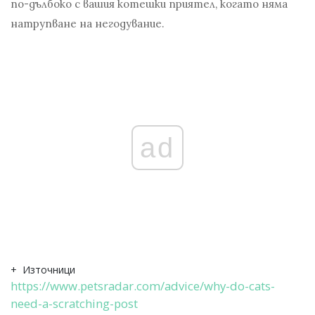
по-дълбоко с вашия котешки приятел, когато няма
натрупване на негодувание.
ad
+
Източници
https://www.petsradar.com/advice/why-do-cats-
need-a-scratching-post