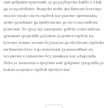
най-добрият източник, за да разберете какво е и как
да го излекувате. Въпреки това, ако вашето кученце
има по-малко силен сърбеж или знаете причината,
може да искате да прибегнете до по-естествени
решения. По-долу ще намерите девет естествени
домашни средства за кожни алергии и сърбеж на
кучето, които могат безопасно да облекчат сърбежа
на вашето куче и да помогнат за намаляване на
чесането и хапането без химикали или лекарства.
Нека се потопим и проучим най-добрите средства за
кожни алергии и сърбеж при кучета!