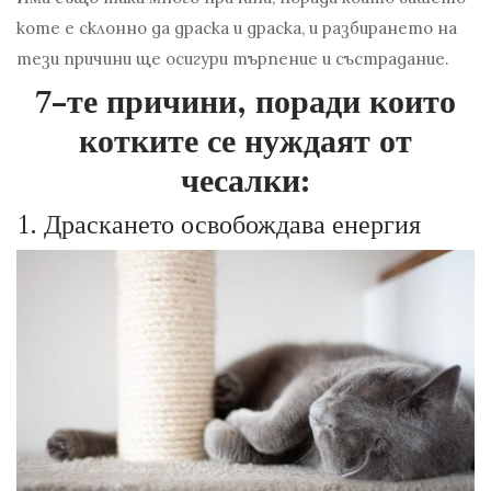
коте е склонно да драска и драска, и разбирането на
тези причини ще осигури търпение и състрадание.
7-те причини, поради които
котките се нуждаят от
чесалки:
1.
Драскането освобождава енергия