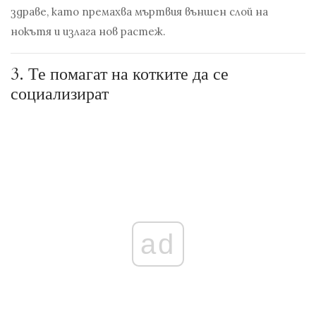
здраве, като премахва мъртвия външен слой на
нокътя и излага нов растеж.
3.
Те помагат на котките да се
социализират
ad