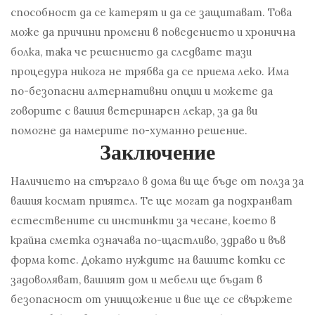
способност да се катерят и да се защитават. Това
може да причини промени в поведението и хронична
болка, така че решението да следвате тази
процедура никога не трябва да се приема леко. Има
по-безопасни алтернативни опции и можете да
говорите с вашия ветеринарен лекар, за да ви
помогне да намерите по-хуманно решение.
Заключение
Наличието на стъргало в дома ви ще бъде от полза за
вашия космат приятел. Те ще могат да подхранват
естествените си инстинкти за чесане, което в
крайна сметка означава по-щастливо, здраво и във
форма коте. Докато нуждите на вашите котки се
задоволяват, вашият дом и мебели ще бъдат в
безопасност от унищожение и вие ще се свържете