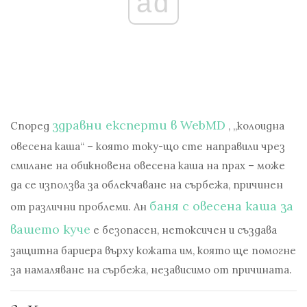
ad
здравни експерти в WebMD
Според
, „колоидна
овесена каша“ – която току-що сте направили чрез
смилане на обикновена овесена каша на прах – може
да се използва за облекчаване на сърбежа, причинен
баня с овесена каша за
от различни проблеми. Ан
вашето куче
е безопасен, нетоксичен и създава
защитна бариера върху кожата им, която ще помогне
за намаляване на сърбежа, независимо от причината.