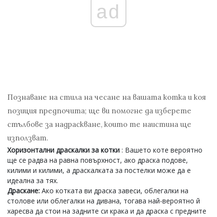
ad
Познаване на стила на чесане на вашата котка и коя
позиция предпочита; ще ви помогне да изберете
стълбове за надраскване, които те наистина ще
използват.
Хоризонтални драскалки за котки
: Вашето коте вероятно
ще се радва на равна повърхност, ако драска подове,
килими и килими, а драскалката за постелки може да е
идеална за тях.
Драскане:
Ако котката ви драска завеси, облегалки на
столове или облегалки на дивана, тогава най-вероятно й
харесва да стои на задните си крака и да драска с предните