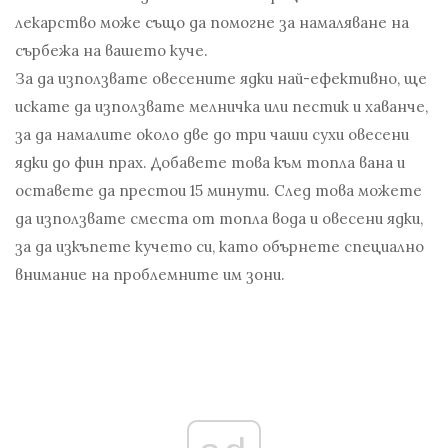
лекарство може също да помогне за намаляване на
сърбежа на вашето куче.
За да използвате овесените ядки най-ефективно, ще
искате да използвате мелничка или пестик и хаванче,
за да намалите около две до три чаши сухи овесени
ядки до фин прах. Добавете това към топла вана и
оставете да престои 15 минути. След това можете
да използвате сместа от топла вода и овесени ядки,
за да изкъпете кучето си, като обърнете специално
внимание на проблемните им зони.