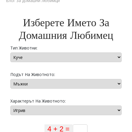
Блог за домашни любимци
Изберете Името За
Домашния Любимец
Тип Животни:
Подът На Животното:
Характерът На Животното: