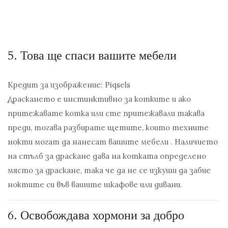
5.
Това ще спаси вашите мебели
Кредит за изображение: Piqsels
Драскането е инстинктивно за котките и ако
притежавате котка или сте притежавали такава
преди, тогава разбирате щетите, които техните
нокти могат да нанесат вашите мебели . Наличието
на стълб за драскане дава на котката определено
място за драскане, така че да не се изкуши да забие
ноктите си във вашите шкафове или дивани.
6.
Освобождава хормони за добро