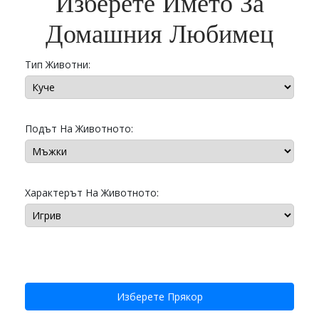
Изберете Името За
Домашния Любимец
Тип Животни:
Подът На Животното:
Характерът На Животното:
Изберете Прякор