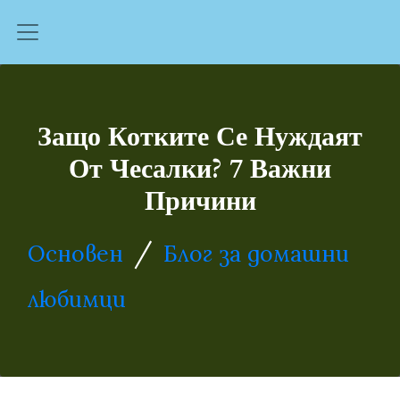
Защо Котките Се Нуждаят
От Чесалки? 7 Важни
Причини
/
Основен
Блог за домашни
любимци