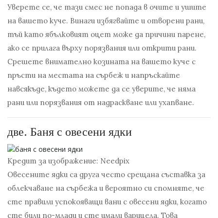
Уверете се, че тази смес не попада в очите и ушите
на вашето куче. Винаги избягвайте и отворени рани,
тъй като ябълковият оцет може да причини парене,
ако се прилага върху порязвания или открити рани.
Срешете внимателно козината на вашето куче с
пръсти на местата на сърбеж и напръскайте
навсякъде, където можете да се уверите, че няма
рани или порязвания от надраскване или ухапване.
две.
Баня с овесени ядки
Кредит за изображение: Needpix
Овесените ядки са друга често срещана съставка за
облекчаване на сърбежа и вероятно си спомняте, че
сте правили успокояващи вани с овесени ядки, когато
сте били по-млади и сте имали варицела. Това