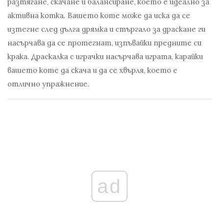
разтягане, скачане и балансиране, което е идеално за
активна котка. Вашето коте може да иска да се
изтегне след дълга дрямка и стъргало за драскане ги
насърчава да се протегнат, изпъвайки предните си
крака. Драскалка с играчки насърчава играта, карайки
вашето коте да скача и да се хвърля, което е
отлично упражнение.
ad