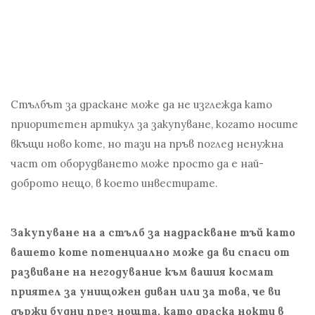
Стълбът за драскане може да не изглежда като
приоритетен артикул за закупуване, когато носите
вкъщи ново коте, но тази на пръв поглед ненужна
част от оборудването може просто да е най-
доброто нещо, в което инвестирате.
Закупуване на a стълб за надраскване тъй като
вашето коте потенциално може да ви спаси от
развиване на негодувание към вашия космат
приятел за унищожен диван или за това, че ви
държи будни през нощта, като драска нокти в