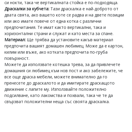
си нокти, така че вертикалната стойка е по-подходяща.
Драскалки за кубчета:
Тази драскалка е най-доброто от
двата свята, ако вашето коте се радва и на двете позиции
или ако имате повече от една котка с различни
предпочитания. Те имат както вертикални, така и
хоризонтални страни и служат и като места за спане.
Материал:
Ще трябва да установите какъв материал
предпочита вашият домашен любимец. Може да е картон,
килим или въже, ако котката предпочита по-груба
повърхност.
Можете да използвате котешка трева, за да привлечете
домашния си любимец към нов пост и ако забележите, че
все още драска мебели, можете внимателно да го
пренесете до драскалото и да имитирате драскащото
движение с лапите му. Използвайте положително
подсилване, като лакомства и похвали, така че те да
свързват положителни неща със своята драскалка.