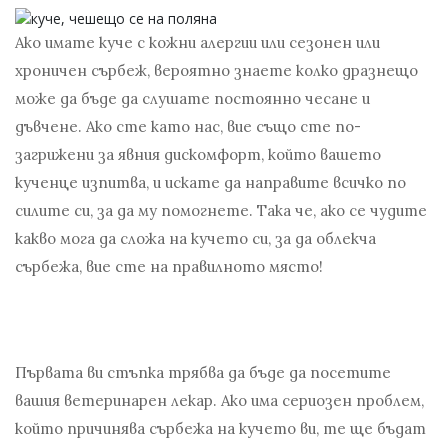
Ако имате куче с кожни алергии или сезонен или
хроничен сърбеж, вероятно знаете колко дразнещо
може да бъде да слушате постоянно чесане и
дъвчене. Ако сте като нас, вие също сте по-
загрижени за явния дискомфорт, който вашето
кученце изпитва, и искате да направите всичко по
силите си, за да му помогнете. Така че, ако се чудите
какво мога да сложа на кучето си, за да облекча
сърбежа, вие сте на правилното място!
Първата ви стъпка трябва да бъде да посетите
вашия ветеринарен лекар. Ако има сериозен проблем,
който причинява сърбежа на кучето ви, те ще бъдат