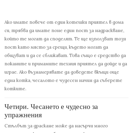
Ако имате повече от един котешки приятел в дома
си, трябва да имате поне един пост за надраскване,
който те могат да споделят. Те ще използват този
пост като място за срещи, където могат да
общуват и да се сближават. Това също е средство да
поканите и примамите техния приятел да дойде и да
играе. Ако възнамерявате да доведете вкъщи още
една котка, чесалото е чудесен начин да съберете
котките.
Четири.
Чесането е чудесно за
упражнения
Стълбът за драскане може да насърчи много