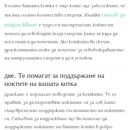
Когато вашата котка е още коте, ще забележите, че
стълб за
тя има голямо количество енергия. Имайки
надраскване
е чудесен инструмент, който им
помага да освободят тази енергия, като ги кара да
посегнат и да почешат. Ако котката ви скучае,
драскотината може да помогне за освобождаването
на натрупаната енергия и да я успокои.
две.
Те помагат за поддържане на
ноктите на вашата котка
Драскане е нормално поведение за котките. Те го
правят, за да подготвят ноктите си за лов, като
същевременно поддържат състоянието на ноктите
си. Стълбът за надраскване ще ви помогне да
поддържате ноктите на вашите котки в добро