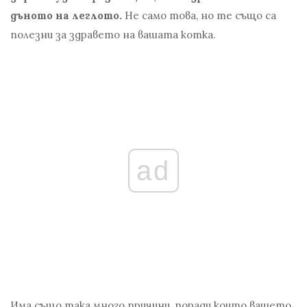
дъното на леглото.
Не само това, но те също са
полезни за здравето на вашата котка.
ad
Има също така много причини, поради които вашето