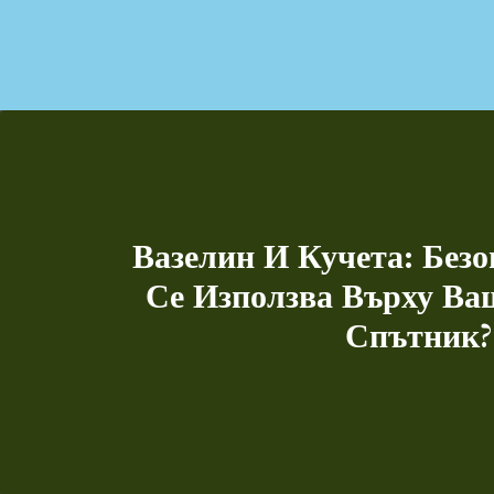
Вазелин И Кучета: Безо
Се Използва Върху В
Спътник?