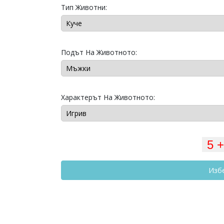
Тип Животни:
Подът На Животното:
Характерът На Животното:
Изб