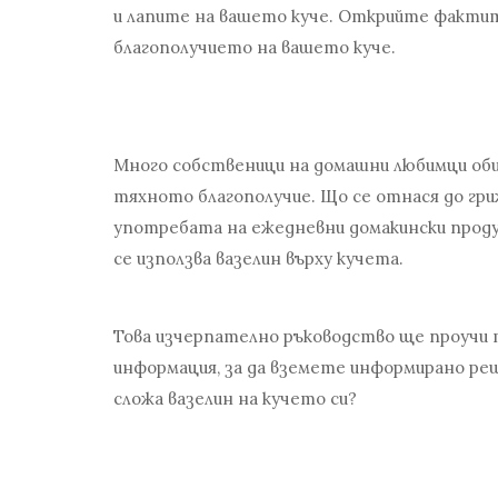
и лапите на вашето куче. Открийте фактите
благополучието на вашето куче.
Много собственици на домашни любимци оби
тяхното благополучие. Що се отнася до гр
употребата на ежедневни домакински продук
се използва вазелин върху кучета.
Това изчерпателно ръководство ще проучи
информация, за да вземете информирано реш
сложа вазелин на кучето си?