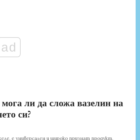
ad
 мога ли да сложа вазелин на
чето си?
ле, е универсален и широко признат продукт,