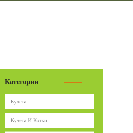
Категории
Кучета
Кучета И Котки