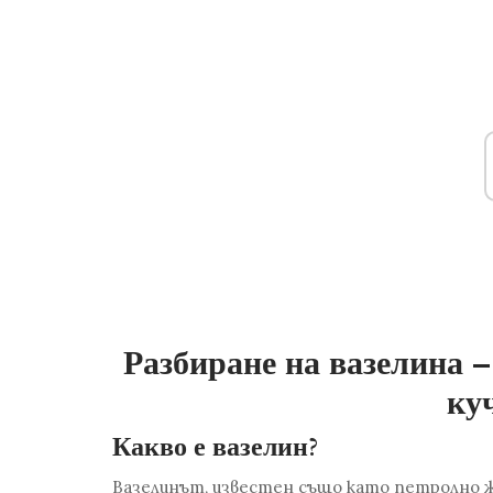
Разбиране на вазелина –
ку
Какво е вазелин?
Вазелинът, известен също като петролно же