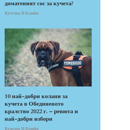
доматеният сос за кучета?
Кучета И Котки
10 най-добри колани за
кучета в Обединеното
кралство 2022 г. – ревюта и
най-добри избори
Кучета И Котки