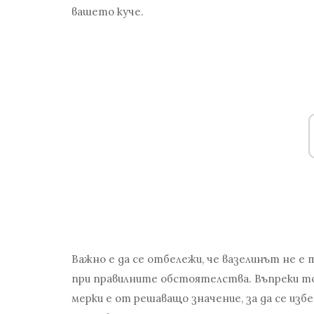
вашето куче.
Важно е да се отбележи, че вазелинът не е 
при правилните обстоятелства. Въпреки то
мерки е от решаващо значение, за да се изб