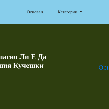
Основен
Категории
пасно Ли Е Да
ашия Кучешки
Ос