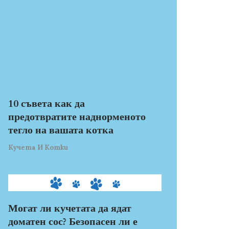
10 съвета как да
предотвратите наднорменото
тегло на вашата котка
Кучета И Котки
Могат ли кучетата да ядат
доматен сос? Безопасен ли е