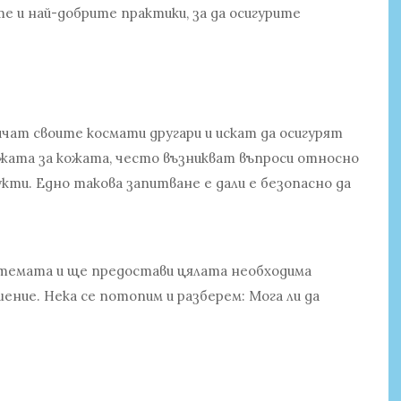
 и най-добрите практики, за да осигурите
чат своите космати другари и искат да осигурят
ижата за кожата, често възникват въпроси относно
ти. Едно такова запитване е дали е безопасно да
 темата и ще предостави цялата необходима
ение. Нека се потопим и разберем: Мога ли да