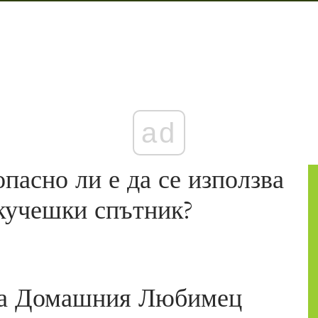
ad
опасно ли е да се използва
кучешки спътник?
За Домашния Любимец