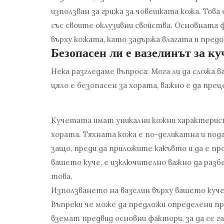
използван за грижа за човешката кожа. Това
със своите оклузивни свойства. Основната ф
върху кожата, като задържа влагата и предо
Безопасен ли е вазелинът за ку
Нека разгледаме въпроса: Мога ли да сложа 
цяло е безопасен за хората, важно е да пре
Кучетата имат уникални кожни характерист
хората. Тяхната кожа е по-деликатна и пода
защо, преди да приложите какъвто и да е пр
вашето куче, е изключително важно да разб
това.
Използването на вазелин върху вашето куче
Въпреки че може да предложи определени пр
вземат предвид основни фактори, за да се 