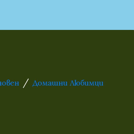
/
новен
Домашни Любимци