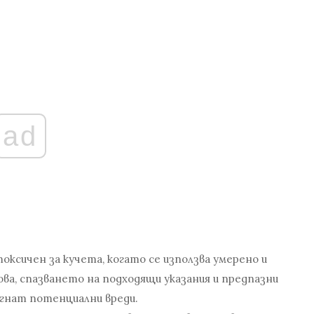
ad
токсичен за кучета, когато се използва умерено и
ва, спазването на подходящи указания и предпазни
егнат потенциални вреди.