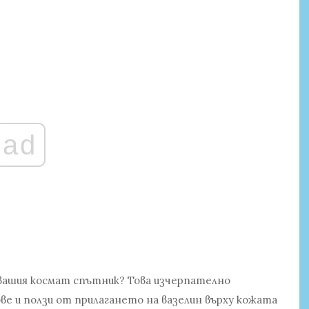
ad
у вашия космат спътник? Това изчерпателно
е и ползи от прилагането на вазелин върху кожата