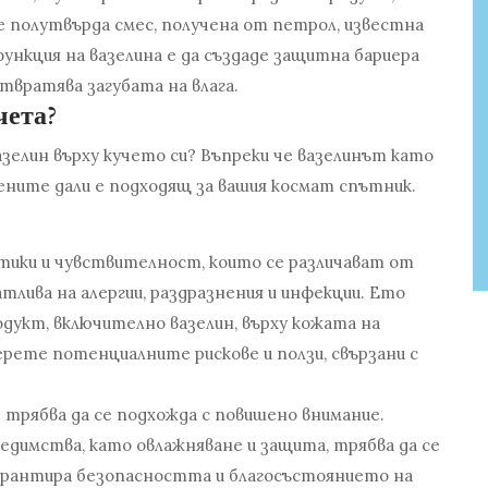
 е полутвърда смес, получена от петрол, известна
ункция на вазелина е да създаде защитна бариера
твратява загубата на влага.
чета?
вазелин върху кучето си? Въпреки че вазелинът като
цените дали е подходящ за вашия космат спътник.
ики и чувствителност, които се различават от
тлива на алергии, раздразнения и инфекции. Ето
одукт, включително вазелин, върху кожата на
ерете потенциалните рискове и ползи, свързани с
 трябва да се подхожда с повишено внимание.
едимства, като овлажняване и защита, трябва да се
гарантира безопасността и благосъстоянието на