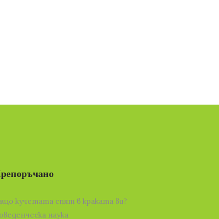
репоръчано
ащо кучетата спят в краката ви?
оведенческа наука