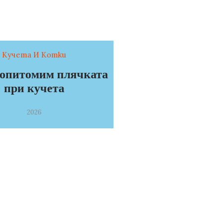
Кучета И Котки
 опитомим плячката
при кучета
2026