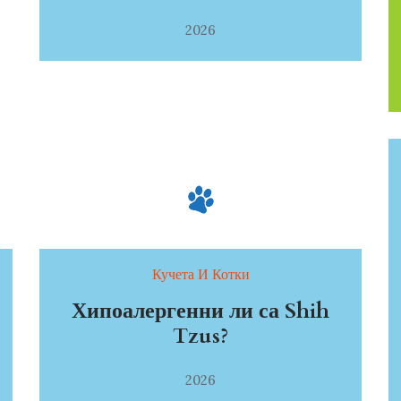
2026
Кучета И Котки
Хипоалергенни ли са Shih
Tzus?
2026