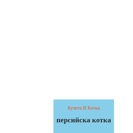
Кучета И Котки
персийска котка