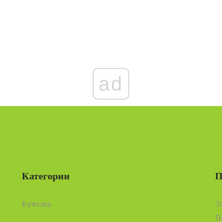
ad
Категории
П
Кучета
З
П