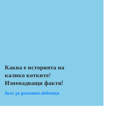
Каква е историята на
калико котките?
Изненадващи факти!
Блог за домашни любимци