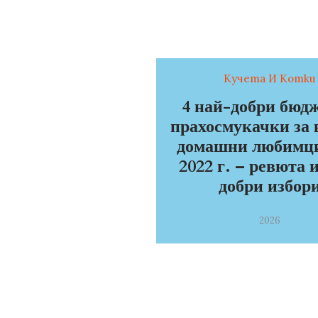
Кучета И Котки
4 най-добри бюд
прахосмукачки за 
домашни любимци
2022 г. – ревюта 
добри избор
2026