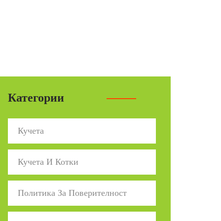
Категории
Кучета
Кучета И Котки
Политика За Поверителност