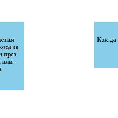
жетни
Как да
коса за
 през
и най-
и