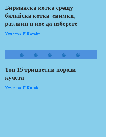
Бирманска котка срещу
балийска котка: снимки,
разлики и кое да изберете
Кучета И Котки
Топ 15 трицветни породи
кучета
Кучета И Котки