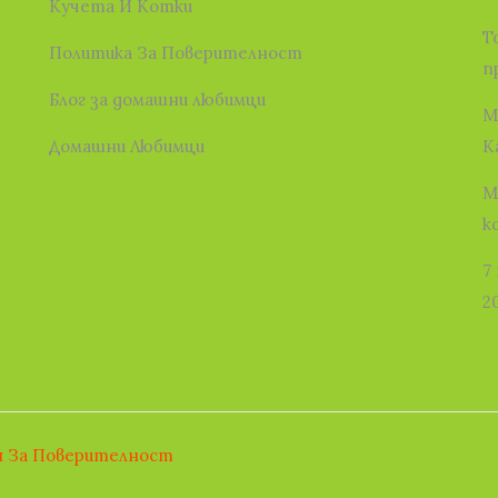
Кучета И Котки
Т
Политика За Поверителност
п
Блог за домашни любимци
М
Домашни Любимци
К
М
к
7
2
я За Поверителност