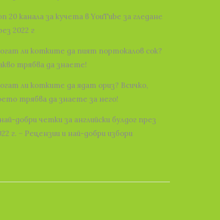
оп 20 канала за кучета в YouTube за гледане
рез 2022 г
огат ли котките да пият портокалов сок?
акво трябва да знаете!
огат ли котките да ядат ориз? Всичко,
оето трябва да знаете за него!
 най-добри четки за английски булдог през
022 г. − Рецензии и най-добри избори