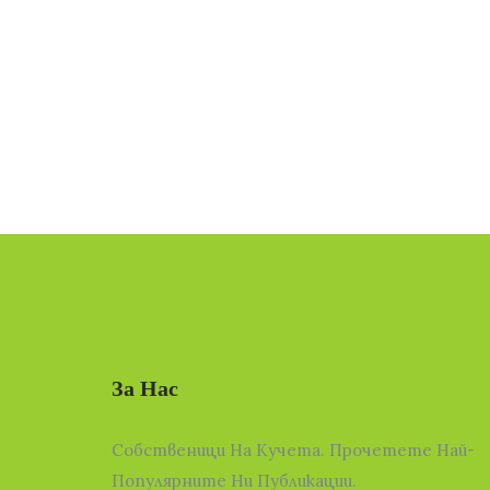
За Нас
Собственици На Кучета. Прочетете Най-
Популярните Ни Публикации.