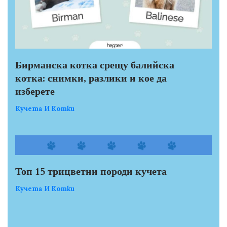
Бирманска котка срещу балийска
котка: снимки, разлики и кое да
изберете
Кучета И Котки
Топ 15 трицветни породи кучета
Кучета И Котки