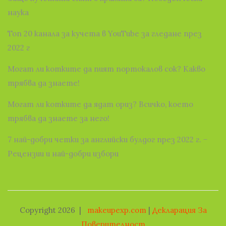
наука
Топ 20 канала за кучета в YouTube за гледане през
2022 г
Могат ли котките да пият портокалов сок? Какво
трябва да знаете!
Могат ли котките да ядат ориз? Всичко, което
трябва да знаете за него!
7 най-добри четки за английски булдог през 2022 г. −
Рецензии и най-добри избори
Copyright 2026
|
makeupexp.com
|
Декларация За
Поверителност