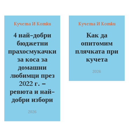
Кучета И Котки
Кучета И Котки
4 най-добри
Как да
бюджетни
опитомим
прахосмукачки
плячката при
за коса за
кучета
домашни
2026
любимци през
2022 г. –
ревюта и най-
добри избори
2026