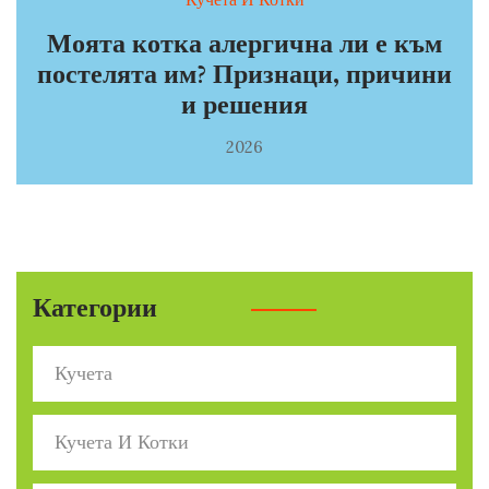
Кучета И Котки
Моята котка алергична ли е към
постелята им? Признаци, причини
и решения
2026
Категории
Кучета
Кучета И Котки